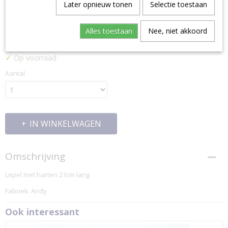
Later opnieuw tonen
Selectie toestaan
LEPEL
Alles toestaan
Nee, niet akkoord
€ 14,95
✓
Op voorraad
Aantal
IN WINKELWAGEN
Omschrijving
Lepel met harten 21cm lang
Fabriek: Andy
Ook interessant