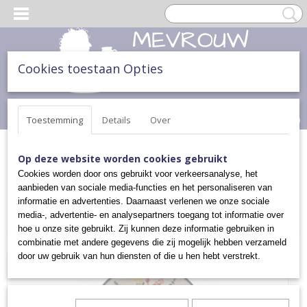
Cookies toestaan Opties
Inloggen
Registreren
UW WINKELWAGEN
Geen producten
(0)
Toestemming
Details
Over
Home
>
THEE & TAART
>
CAKE BORDJE
Op deze website worden cookies gebruikt
Cookies worden door ons gebruikt voor verkeersanalyse, het
aanbieden van sociale media-functies en het personaliseren van
Sorteer op:
informatie en advertenties. Daarnaast verlenen we onze sociale
media-, advertentie- en analysepartners toegang tot informatie over
hoe u onze site gebruikt. Zij kunnen deze informatie gebruiken in
combinatie met andere gegevens die zij mogelijk hebben verzameld
door uw gebruik van hun diensten of die u hen hebt verstrekt.