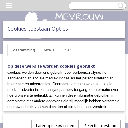
Cookies toestaan Opties
Inloggen
Registreren
UW WINKELWAGEN
Geen producten
(0)
Toestemming
Details
Over
Home
>
ONTBIJT, LUNCH & DINER
>
SOEPKOMMEN
Op deze website worden cookies gebruikt
Cookies worden door ons gebruikt voor verkeersanalyse, het
aanbieden van sociale media-functies en het personaliseren van
Helaas bevinden er zich in deze categorie nog geen producten.
informatie en advertenties. Daarnaast verlenen we onze sociale
media-, advertentie- en analysepartners toegang tot informatie over
Probeert u het later nog eens!
hoe u onze site gebruikt. Zij kunnen deze informatie gebruiken in
combinatie met andere gegevens die zij mogelijk hebben verzameld
door uw gebruik van hun diensten of die u hen hebt verstrekt.
Later opnieuw tonen
Selectie toestaan