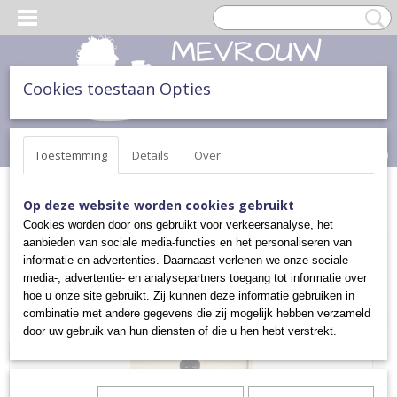
Cookies toestaan Opties
Inloggen
Registreren
UW WINKELWAGEN
Geen producten
(0)
Toestemming
Details
Over
Home
>
SCHAALTJES, POTTEN & KANNEN
>
POTTEN EN
Op deze website worden cookies gebruikt
PANNEN
Cookies worden door ons gebruikt voor verkeersanalyse, het
aanbieden van sociale media-functies en het personaliseren van
informatie en advertenties. Daarnaast verlenen we onze sociale
Sorteer op:
media-, advertentie- en analysepartners toegang tot informatie over
hoe u onze site gebruikt. Zij kunnen deze informatie gebruiken in
combinatie met andere gegevens die zij mogelijk hebben verzameld
door uw gebruik van hun diensten of die u hen hebt verstrekt.