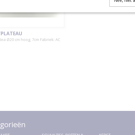
Nee, niet 
TPLATEAU
tea Ø20 cm hoog, 7cm Fabriek: AC
gorieën