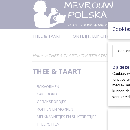
Cookie
THEE & TAART
ONTBIJT, LUNCH & DINER
Toeste
Home
>
THEE & TAART
>
TAARTPLATEAU
Op deze
THEE & TAART
Sorteer
Cookies wo
functies e
media-, ad
BAKVORMEN
kunnen dez
CAKE BORDJE
verzameld 
GEBAKSBORDJES
KOPPEN EN MOKKEN
MELKKANNETJES EN SUIKERPOTJES
THEEPOTTEN