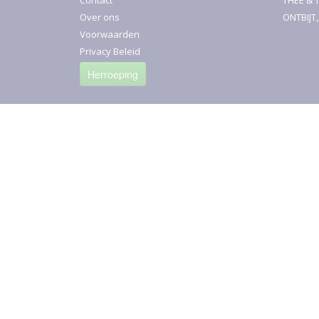
Contact
THEE & 
Over ons
ONTBIJT
Voorwaarden
Privacy Beleid
Herroeping