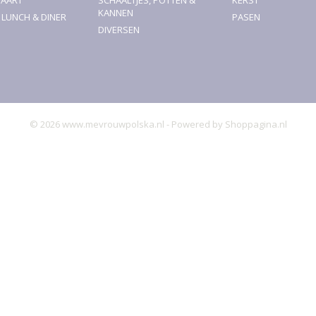
TAART
SCHAALTJES, POTTEN &
KERST
KANNEN
, LUNCH & DINER
PASEN
DIVERSEN
© 2026 www.mevrouwpolska.nl - Powered by Shoppagina.nl