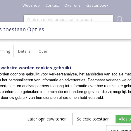
Webshop
Contact
Over ons
Gastenboek
s toestaan Opties
SCHAALTJES, POTTEN & KANNEN
DIVERSEN
KERST
mming
Details
Over
 website worden cookies gebruikt
 op:
rden door ons gebruikt voor verkeersanalyse, het aanbieden van sociale med
n het personaliseren van informatie en advertenties. Daarnaast verlenen we o
vertentie- en analysepartners toegang tot informatie over hoe u onze site gebru
e informatie gebruiken in combinatie met andere gegevens die zij mogelijk 
door uw gebruik van hun diensten of die u hen hebt verstrekt.
Later opnieuw tonen
Selectie toestaan
Alles 