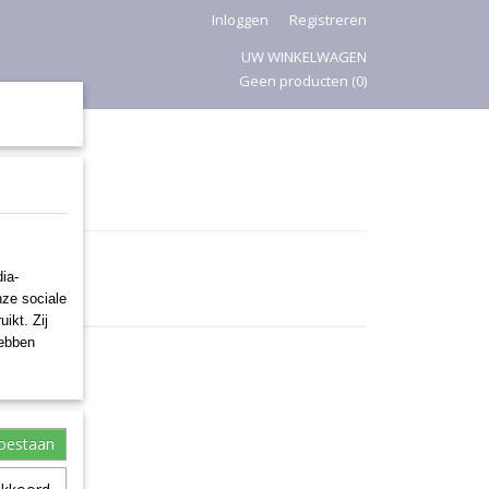
Inloggen
Registreren
UW WINKELWAGEN
Geen producten
(0)
PASEN
ia-
nze sociale
ikt. Zij
hebben
toestaan