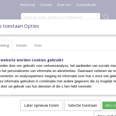
Webshop
Contact
Over ons
Gastenboek
s toestaan Opties
SCHAALTJES, POTTEN & KANNEN
DIVERSEN
KERST
mming
Details
Over
VERGIET UNIKAT
 website worden cookies gebruikt
rden door ons gebruikt voor verkeersanalyse, het aanbieden van sociale med
n het personaliseren van informatie en advertenties. Daarnaast verlenen we o
€ 54,00
vertentie- en analysepartners toegang tot informatie over hoe u onze site gebru
e informatie gebruiken in combinatie met andere gegevens die zij mogelijk 
✓
Op voorraad
door uw gebruik van hun diensten of die u hen hebt verstrekt.
Aantal
Later opnieuw tonen
Selectie toestaan
Alles 