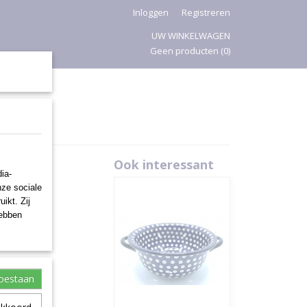
Inloggen
Registreren
UW WINKELWAGEN
Geen producten
(0)
PASEN
Ook interessant
ia-
nze sociale
ikt. Zij
hebben
toestaan