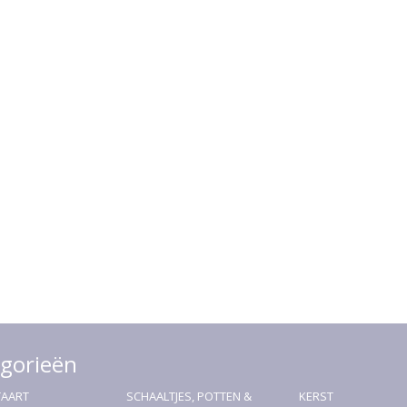
gorieën
TAART
SCHAALTJES, POTTEN &
KERST