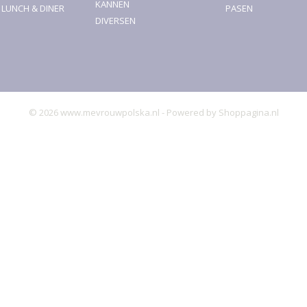
KANNEN
, LUNCH & DINER
PASEN
DIVERSEN
© 2026 www.mevrouwpolska.nl - Powered by Shoppagina.nl