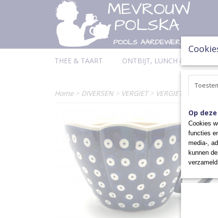
Cookie
THEE & TAART
ONTBIJT, LUNCH & DINER
Toeste
Home
>
DIVERSEN
>
VERGIET
>
VERGIET UNIKAT
Op deze
Cookies wo
functies e
media-, ad
kunnen dez
verzameld 