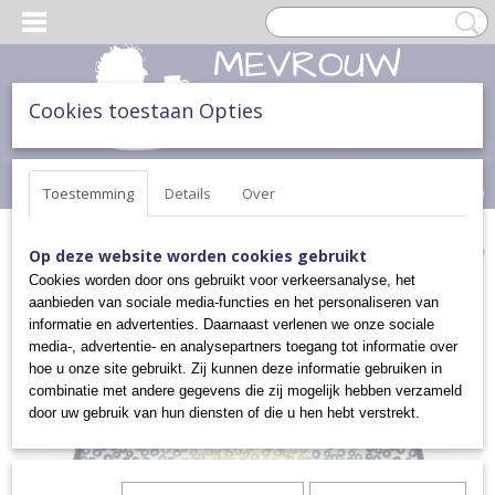
Cookies toestaan Opties
Inloggen
Registreren
UW WINKELWAGEN
Geen producten
(0)
Toestemming
Details
Over
Home
>
ONTBIJT, LUNCH & DINER
>
BORDEN
>
ONTBIJTBORDEN
Op deze website worden cookies gebruikt
>
ONTBIJTBORD
Cookies worden door ons gebruikt voor verkeersanalyse, het
aanbieden van sociale media-functies en het personaliseren van
informatie en advertenties. Daarnaast verlenen we onze sociale
media-, advertentie- en analysepartners toegang tot informatie over
hoe u onze site gebruikt. Zij kunnen deze informatie gebruiken in
combinatie met andere gegevens die zij mogelijk hebben verzameld
door uw gebruik van hun diensten of die u hen hebt verstrekt.