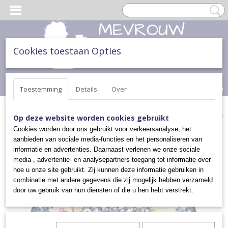
Cookies toestaan Opties
Inloggen
Registreren
UW WINKELWAGEN
Geen producten
(0)
Toestemming
Details
Over
Home
>
ONTBIJT, LUNCH & DINER
>
BORDEN
>
ONTBIJTBORDEN
Op deze website worden cookies gebruikt
>
ONTBIJTBORD
Cookies worden door ons gebruikt voor verkeersanalyse, het
aanbieden van sociale media-functies en het personaliseren van
informatie en advertenties. Daarnaast verlenen we onze sociale
media-, advertentie- en analysepartners toegang tot informatie over
hoe u onze site gebruikt. Zij kunnen deze informatie gebruiken in
combinatie met andere gegevens die zij mogelijk hebben verzameld
door uw gebruik van hun diensten of die u hen hebt verstrekt.