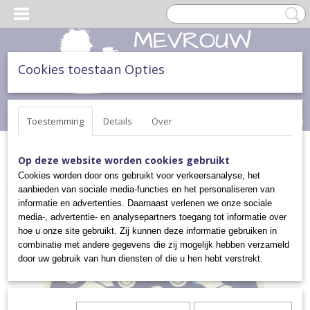
Cookies toestaan Opties
Inloggen
Registreren
UW WINKELWAGEN
Geen producten
(0)
Toestemming
Details
Over
Home
>
ONTBIJT, LUNCH & DINER
>
ONDERZETTERS/ SNIJPLANK
Op deze website worden cookies gebruikt
>
ONDERZETTER
Cookies worden door ons gebruikt voor verkeersanalyse, het
aanbieden van sociale media-functies en het personaliseren van
informatie en advertenties. Daarnaast verlenen we onze sociale
media-, advertentie- en analysepartners toegang tot informatie over
hoe u onze site gebruikt. Zij kunnen deze informatie gebruiken in
combinatie met andere gegevens die zij mogelijk hebben verzameld
door uw gebruik van hun diensten of die u hen hebt verstrekt.