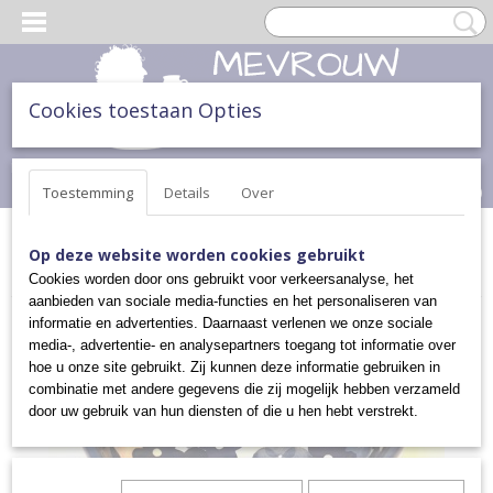
Cookies toestaan Opties
Inloggen
Registreren
UW WINKELWAGEN
Geen producten
(0)
Toestemming
Details
Over
Home
>
ONTBIJT, LUNCH & DINER
>
SCHALEN
>
HARTSCHALEN
Op deze website worden cookies gebruikt
>
HARTVORMIGE SCHAAL UNIKAT
Cookies worden door ons gebruikt voor verkeersanalyse, het
aanbieden van sociale media-functies en het personaliseren van
informatie en advertenties. Daarnaast verlenen we onze sociale
media-, advertentie- en analysepartners toegang tot informatie over
hoe u onze site gebruikt. Zij kunnen deze informatie gebruiken in
combinatie met andere gegevens die zij mogelijk hebben verzameld
door uw gebruik van hun diensten of die u hen hebt verstrekt.