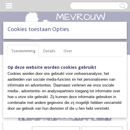
Cookies toestaan Opties
Inloggen
Registreren
UW WINKELWAGEN
Geen producten
(0)
Toestemming
Details
Over
Home
>
ONTBIJT, LUNCH & DINER
>
SCHALEN
>
Op deze website worden cookies gebruikt
PRESENTEERSCHALEN
>
3 VAKS SCHAALTJE
Cookies worden door ons gebruikt voor verkeersanalyse, het
aanbieden van sociale media-functies en het personaliseren van
informatie en advertenties. Daarnaast verlenen we onze sociale
media-, advertentie- en analysepartners toegang tot informatie over
hoe u onze site gebruikt. Zij kunnen deze informatie gebruiken in
combinatie met andere gegevens die zij mogelijk hebben verzameld
door uw gebruik van hun diensten of die u hen hebt verstrekt.