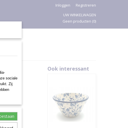
Inloggen
Registreren
UW WINKELWAGEN
Geen producten
(0)
PASEN
Ook interessant
ia-
nze sociale
ikt. Zij
hebben
toestaan