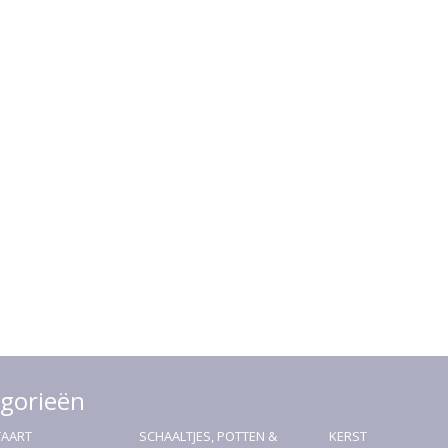
gorieën
TAART
SCHAALTJES, POTTEN &
KERST