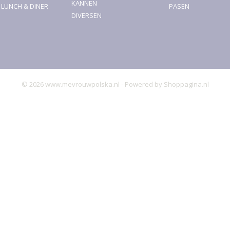
KANNEN
, LUNCH & DINER
PASEN
DIVERSEN
© 2026 www.mevrouwpolska.nl - Powered by Shoppagina.nl