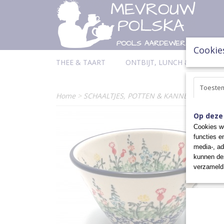
Cookie
THEE & TAART
ONTBIJT, LUNCH & DINER
Toeste
Home
>
SCHAALTJES, POTTEN & KANNEN
>
SCHAA
Op deze
Cookies wo
functies e
media-, ad
kunnen dez
verzameld 