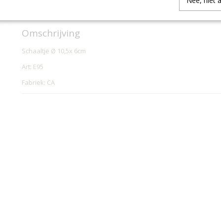
Nee, niet 
IN WINKELWAGEN
Omschrijving
Schaaltje Ø 10,5x 6cm
Art: E95
Fabriek: CA