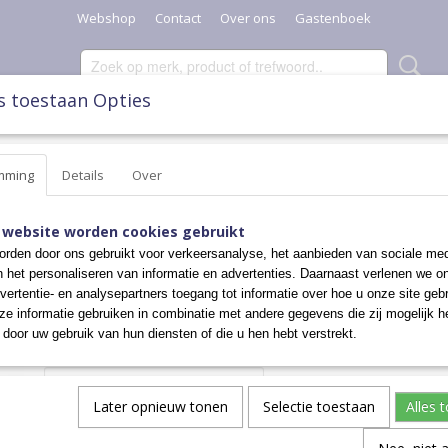
Webshop
Contact
Over ons
Gastenboek
s toestaan Opties
SCHAALTJES, POTTEN & KANNEN
DIVERSEN
KERST
mming
Details
Over
LTJES
>
SCHAALTJE CONISCH
>
SCHAALTJE CONISCH
SCHAALTJE CONISCH
 website worden cookies gebruikt
rden door ons gebruikt voor verkeersanalyse, het aanbieden van sociale med
n het personaliseren van informatie en advertenties. Daarnaast verlenen we o
€ 14,50
vertentie- en analysepartners toegang tot informatie over hoe u onze site gebru
e informatie gebruiken in combinatie met andere gegevens die zij mogelijk 
✓
Op voorraad
door uw gebruik van hun diensten of die u hen hebt verstrekt.
Aantal
Later opnieuw tonen
Selectie toestaan
Alles 