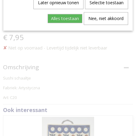
Later opnieuw tonen
Selectie toestaan
Alles toestaan
Nee, niet akkoord
SUSHI SCHAALTJE
€ 7,95
✘
Niet op voorraad
- Levertijd tijdelijk niet leverbaar
Omschrijving
Sushi schaaltje
Fabriek: Artystyczna
Art: C20
Ook interessant