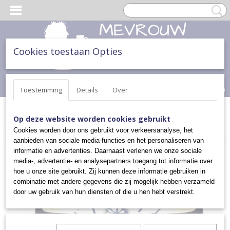
Cookies toestaan Opties
Inloggen
Registreren
UW WINKELWAGEN
Geen producten
(0)
Toestemming
Details
Over
Home
>
SCHAALTJES, POTTEN & KANNEN
>
SCHAALTJES
>
SUSHI
Op deze website worden cookies gebruikt
SCHAALTJE
>
SUSHI SCHAALTJE
Cookies worden door ons gebruikt voor verkeersanalyse, het
aanbieden van sociale media-functies en het personaliseren van
informatie en advertenties. Daarnaast verlenen we onze sociale
media-, advertentie- en analysepartners toegang tot informatie over
hoe u onze site gebruikt. Zij kunnen deze informatie gebruiken in
combinatie met andere gegevens die zij mogelijk hebben verzameld
door uw gebruik van hun diensten of die u hen hebt verstrekt.