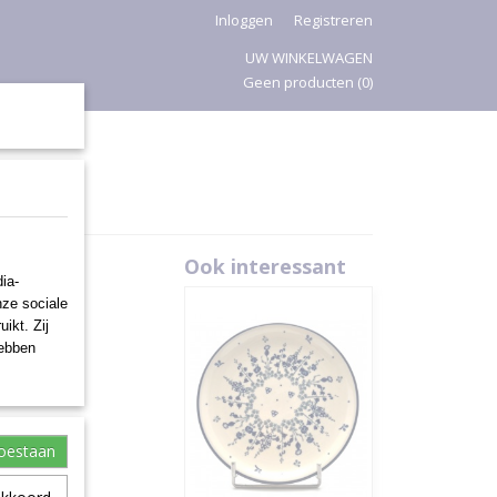
Inloggen
Registreren
UW WINKELWAGEN
Geen producten
(0)
PASEN
Ook interessant
ia-
nze sociale
ikt. Zij
hebben
toestaan