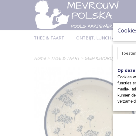
Cookie
THEE & TAART
ONTBIJT, LUNCH & DINER
Toeste
Home
>
THEE & TAART
>
GEBAKSBORDJES
>
GEBA
Op deze
Cookies wo
functies e
media-, ad
kunnen dez
verzameld 