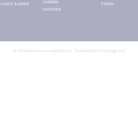
KANNEN
, LUNCH & DINER
PASEN
DIVERSEN
© 2026 www.mevrouwpolska.nl - Powered by Shoppagina.nl