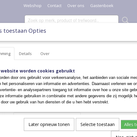
Webshop
Contact
Over ons
Gastenboek
s toestaan Opties
SCHAALTJES, POTTEN & KANNEN
DIVERSEN
KERST
mming
Details
Over
KSBORDJE
GEBAKSBORDJE
 website worden cookies gebruikt
rden door ons gebruikt voor verkeersanalyse, het aanbieden van sociale med
n het personaliseren van informatie en advertenties. Daarnaast verlenen we o
€ 13,50
vertentie- en analysepartners toegang tot informatie over hoe u onze site gebru
e informatie gebruiken in combinatie met andere gegevens die zij mogelijk 
✓
Op voorraad
door uw gebruik van hun diensten of die u hen hebt verstrekt.
Aantal
Later opnieuw tonen
Selectie toestaan
Alles 