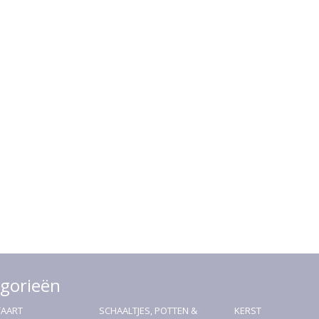
gorieën
TAART
SCHAALTJES, POTTEN &
KERST