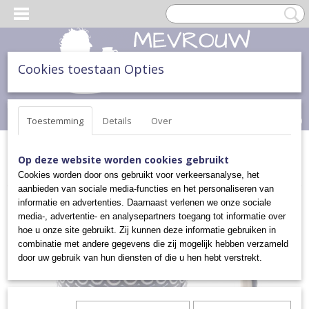
Cookies toestaan Opties
Inloggen
Registreren
UW WINKELWAGEN
Geen producten
(0)
Toestemming
Details
Over
Home
>
THEE & TAART
>
KOPPEN EN MOKKEN
>
BEKERS HOOG
Op deze website worden cookies gebruikt
400ML
>
BEKER HOOG
Cookies worden door ons gebruikt voor verkeersanalyse, het
aanbieden van sociale media-functies en het personaliseren van
informatie en advertenties. Daarnaast verlenen we onze sociale
media-, advertentie- en analysepartners toegang tot informatie over
hoe u onze site gebruikt. Zij kunnen deze informatie gebruiken in
combinatie met andere gegevens die zij mogelijk hebben verzameld
door uw gebruik van hun diensten of die u hen hebt verstrekt.