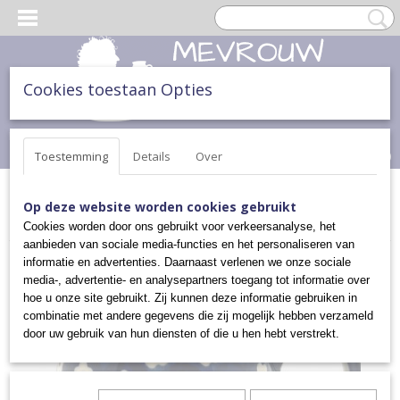
Cookies toestaan Opties
Inloggen
Registreren
UW WINKELWAGEN
Geen producten
(0)
Toestemming
Details
Over
Home
>
THEE & TAART
>
KOPPEN EN MOKKEN
>
BOLLE MOK (L)
Op deze website worden cookies gebruikt
>
BOLLE MOK (LARGE)
Cookies worden door ons gebruikt voor verkeersanalyse, het
aanbieden van sociale media-functies en het personaliseren van
informatie en advertenties. Daarnaast verlenen we onze sociale
media-, advertentie- en analysepartners toegang tot informatie over
hoe u onze site gebruikt. Zij kunnen deze informatie gebruiken in
combinatie met andere gegevens die zij mogelijk hebben verzameld
door uw gebruik van hun diensten of die u hen hebt verstrekt.