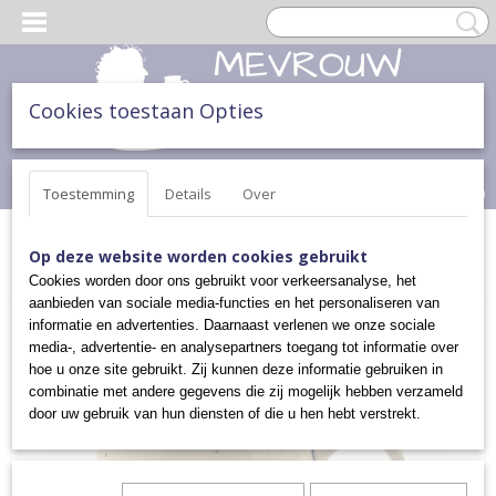
Cookies toestaan Opties
Inloggen
Registreren
UW WINKELWAGEN
Geen producten
(0)
Toestemming
Details
Over
Home
>
THEE & TAART
>
KOPPEN EN MOKKEN
>
BOLLE MOK
Op deze website worden cookies gebruikt
(M)
>
BOLLE MOK (MEDIUM)
Cookies worden door ons gebruikt voor verkeersanalyse, het
aanbieden van sociale media-functies en het personaliseren van
informatie en advertenties. Daarnaast verlenen we onze sociale
media-, advertentie- en analysepartners toegang tot informatie over
hoe u onze site gebruikt. Zij kunnen deze informatie gebruiken in
combinatie met andere gegevens die zij mogelijk hebben verzameld
door uw gebruik van hun diensten of die u hen hebt verstrekt.