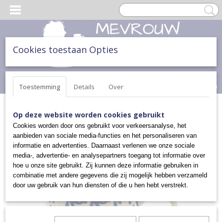
Cookies toestaan Opties
Inloggen
Registreren
UW WINKELWAGEN
Geen producten
(0)
Toestemming
Details
Over
Home
>
THEE & TAART
>
KOPPEN EN MOKKEN
>
BOLLE MOK
Op deze website worden cookies gebruikt
(M)
>
BOLLE MOK (MEDIUM)
Cookies worden door ons gebruikt voor verkeersanalyse, het
aanbieden van sociale media-functies en het personaliseren van
informatie en advertenties. Daarnaast verlenen we onze sociale
media-, advertentie- en analysepartners toegang tot informatie over
hoe u onze site gebruikt. Zij kunnen deze informatie gebruiken in
combinatie met andere gegevens die zij mogelijk hebben verzameld
door uw gebruik van hun diensten of die u hen hebt verstrekt.