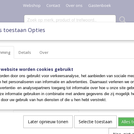
Webshop
Contact
Over ons
Gastenboek
s toestaan Opties
SCHAALTJES, POTTEN & KANNEN
DIVERSEN
KERST
mming
Details
Over
IVERSE BEKERS
>
RECHTE BEKER
RECHTE BEKER
 website worden cookies gebruikt
rden door ons gebruikt voor verkeersanalyse, het aanbieden van sociale med
n het personaliseren van informatie en advertenties. Daarnaast verlenen we o
€ 17,00
vertentie- en analysepartners toegang tot informatie over hoe u onze site gebru
e informatie gebruiken in combinatie met andere gegevens die zij mogelijk 
✓
Op voorraad
door uw gebruik van hun diensten of die u hen hebt verstrekt.
Aantal
Later opnieuw tonen
Selectie toestaan
Alles 