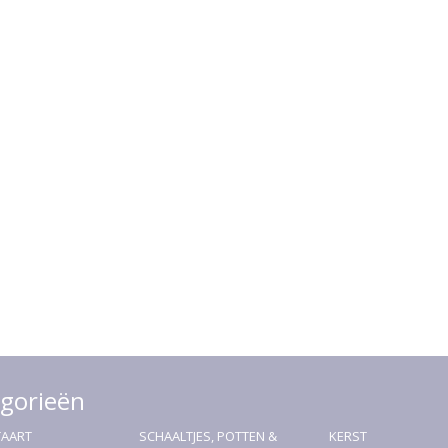
gorieën
TAART
SCHAALTJES, POTTEN &
KERST