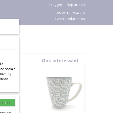
Inloggen
Registreren
UW WINKELWAGEN
Geen producten
(0)
PASEN
Ook interessant
ia-
nze sociale
ikt. Zij
hebben
toestaan