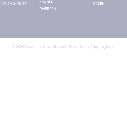
KANNEN
, LUNCH & DINER
PASEN
DIVERSEN
© 2026 www.mevrouwpolska.nl - Powered by Shoppagina.nl