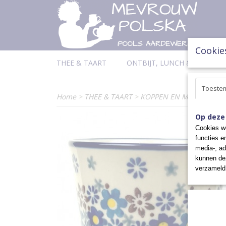
Cookie
THEE & TAART
ONTBIJT, LUNCH & DINER
Toeste
Home
>
THEE & TAART
>
KOPPEN EN MOKKEN
>
D
Op deze
Cookies wo
functies e
media-, ad
kunnen dez
verzameld 