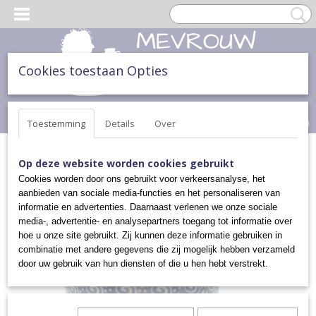
Cookies toestaan Opties
Inloggen
Registreren
UW WINKELWAGEN
Geen producten
(0)
Toestemming
Details
Over
Home
>
THEE & TAART
>
KOPPEN EN MOKKEN
>
MUG TO GO
>
Op deze website worden cookies gebruikt
MUG TO GO
Cookies worden door ons gebruikt voor verkeersanalyse, het
aanbieden van sociale media-functies en het personaliseren van
informatie en advertenties. Daarnaast verlenen we onze sociale
media-, advertentie- en analysepartners toegang tot informatie over
hoe u onze site gebruikt. Zij kunnen deze informatie gebruiken in
combinatie met andere gegevens die zij mogelijk hebben verzameld
door uw gebruik van hun diensten of die u hen hebt verstrekt.