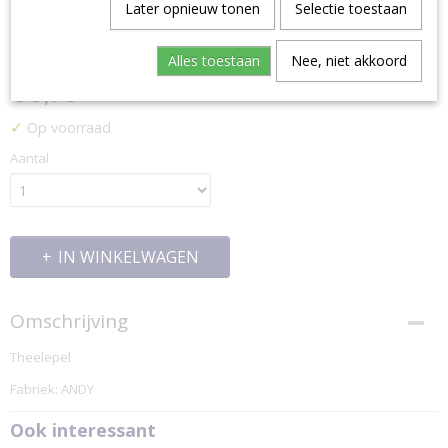
Later opnieuw tonen
Selectie toestaan
THEELEPEL
Alles toestaan
Nee, niet akkoord
€ 8,75
✓
Op voorraad
Aantal
IN WINKELWAGEN
Omschrijving
Theelepel
Fabriek: ANDY
Ook interessant