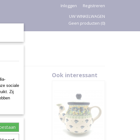
Inloggen
Registreren
UW WINKELWAGEN
Geen producten
(0)
PASEN
Ook interessant
ia-
nze sociale
ikt. Zij
hebben
toestaan