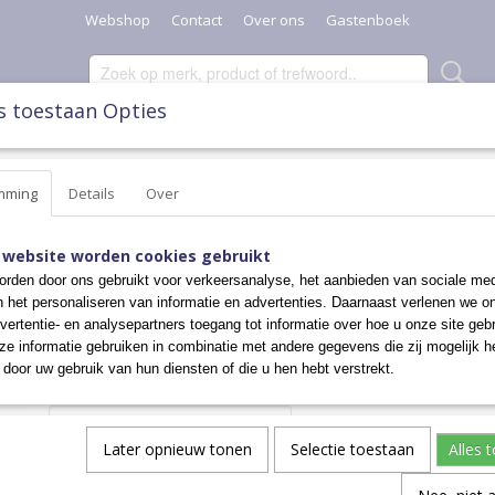
Webshop
Contact
Over ons
Gastenboek
s toestaan Opties
SCHAALTJES, POTTEN & KANNEN
DIVERSEN
KERST
mming
Details
Over
N 0,6 ltr
>
THEEPOT
THEEPOT
 website worden cookies gebruikt
rden door ons gebruikt voor verkeersanalyse, het aanbieden van sociale med
n het personaliseren van informatie en advertenties. Daarnaast verlenen we o
€ 37,50
vertentie- en analysepartners toegang tot informatie over hoe u onze site gebru
e informatie gebruiken in combinatie met andere gegevens die zij mogelijk 
✓
Op voorraad
door uw gebruik van hun diensten of die u hen hebt verstrekt.
Aantal
Later opnieuw tonen
Selectie toestaan
Alles 