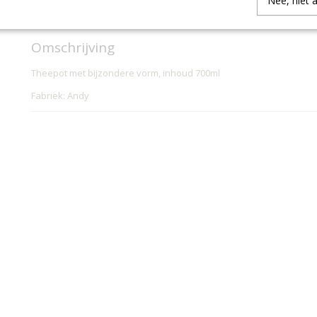
Nee, niet 
IN WINKELWAGEN
Omschrijving
Theepot met bijzondere vorm, inhoud 700ml
Fabriek: Andy