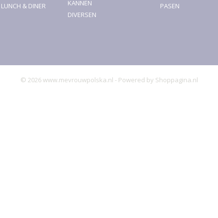
KANNEN
, LUNCH & DINER
PASEN
DIVERSEN
© 2026 www.mevrouwpolska.nl - Powered by Shoppagina.nl