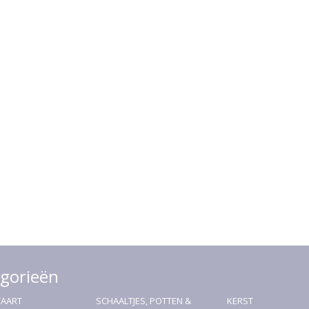
gorieën
TAART
SCHAALTJES, POTTEN &
KERST