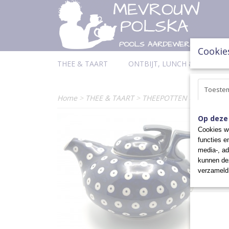
Cookie
THEE & TAART
ONTBIJT, LUNCH & DINER
Toeste
Home
>
THEE & TAART
>
THEEPOTTEN
>
THEEPOTTE
Op deze
Cookies wo
functies e
media-, ad
kunnen dez
verzameld 