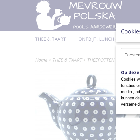
Cookie
THEE & TAART
ONTBIJT, LUNCH & DINER
Toeste
Home
>
THEE & TAART
>
THEEPOTTEN
>
THEEPOTT
Op deze
Cookies wo
functies e
media-, ad
kunnen dez
verzameld 