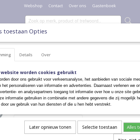
Webshop
Contact
Over ons
Gastenboek
s toestaan Opties
SCHAALTJES, POTTEN & KANNEN
DIVERSEN
KERST
mming
Details
Over
EN 1,5 LTR
>
THEEPOT
THEEPOT
 website worden cookies gebruikt
rden door ons gebruikt voor verkeersanalyse, het aanbieden van sociale med
n het personaliseren van informatie en advertenties. Daarnaast verlenen we o
€ 47,50
vertentie- en analysepartners toegang tot informatie over hoe u onze site gebru
e informatie gebruiken in combinatie met andere gegevens die zij mogelijk 
✓
Op voorraad
door uw gebruik van hun diensten of die u hen hebt verstrekt.
Aantal
Later opnieuw tonen
Selectie toestaan
Alles 