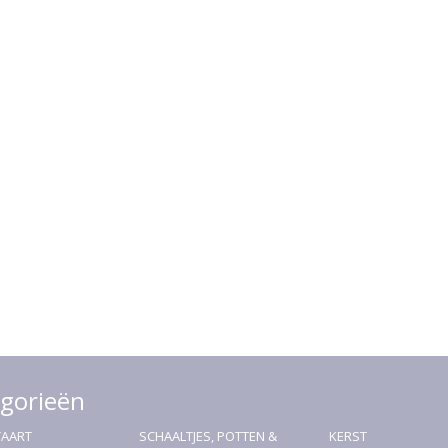
gorieën
TAART
SCHAALTJES, POTTEN &
KERST