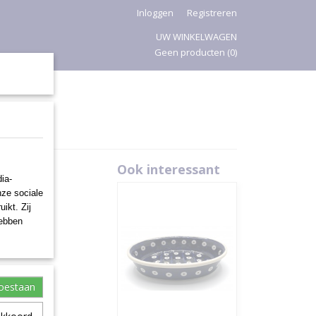
Inloggen
Registreren
UW WINKELWAGEN
Geen producten
(0)
PASEN
Ook interessant
ia-
nze sociale
ikt. Zij
hebben
toestaan