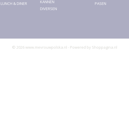
KANNEN
, LUNCH & DINER
PASEN
DIVERSEN
© 2026 www.mevrouwpolska.nl - Powered by Shoppagina.nl