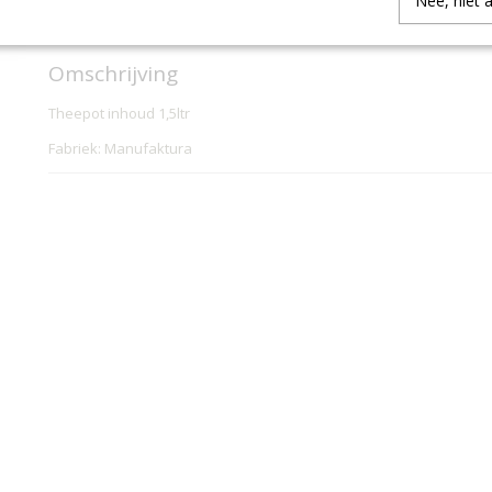
Nee, niet 
IN WINKELWAGEN
Omschrijving
Theepot inhoud 1,5ltr
Fabriek: Manufaktura