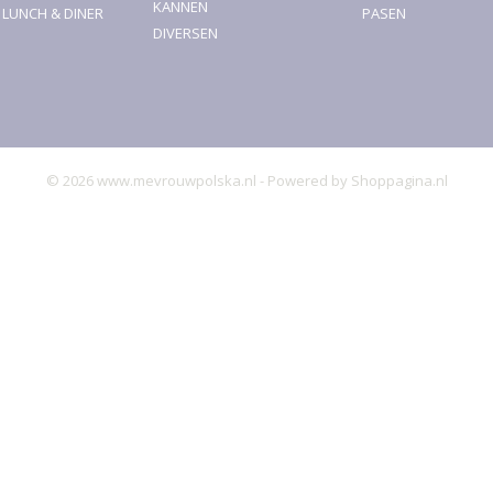
KANNEN
, LUNCH & DINER
PASEN
DIVERSEN
© 2026 www.mevrouwpolska.nl - Powered by Shoppagina.nl