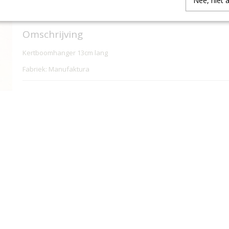
Nee, niet 
IN WINKELWAGEN
Omschrijving
Kertboomhanger 13cm lang
Fabriek: Manufaktura