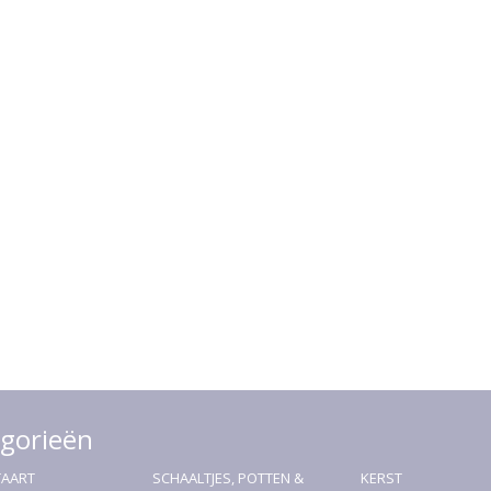
gorieën
TAART
SCHAALTJES, POTTEN &
KERST