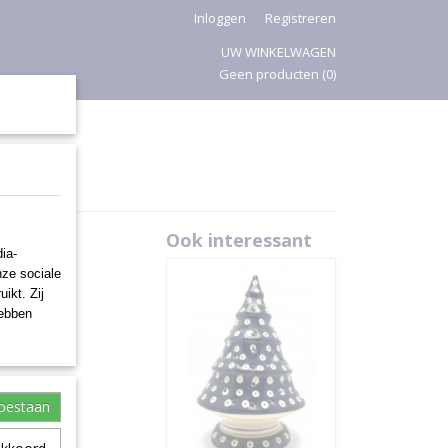
Inloggen
Registreren
UW WINKELWAGEN
Geen producten
(0)
PASEN
Ook interessant
ia-
nze sociale
ikt. Zij
hebben
toestaan