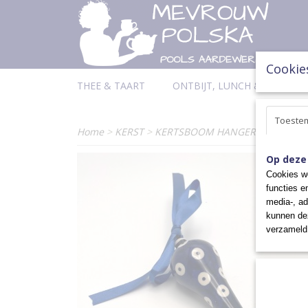
Cookie
THEE & TAART
ONTBIJT, LUNCH & DINER
Toeste
Home
>
KERST
>
KERTSBOOM HANGER
Op deze
Cookies wo
functies e
media-, ad
kunnen dez
verzameld 