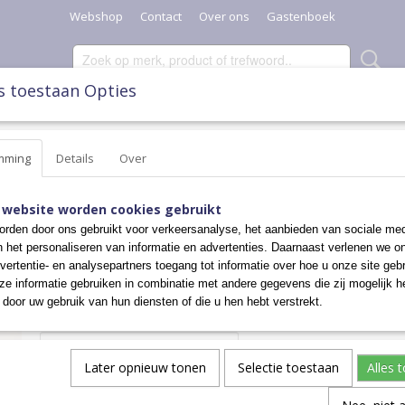
Webshop
Contact
Over ons
Gastenboek
s toestaan Opties
SCHAALTJES, POTTEN & KANNEN
DIVERSEN
KERST
mming
Details
Over
KERTSBOOM HANGER
 website worden cookies gebruikt
rden door ons gebruikt voor verkeersanalyse, het aanbieden van sociale med
n het personaliseren van informatie en advertenties. Daarnaast verlenen we o
€ 9,95
vertentie- en analysepartners toegang tot informatie over hoe u onze site gebru
e informatie gebruiken in combinatie met andere gegevens die zij mogelijk 
✓
Op voorraad
door uw gebruik van hun diensten of die u hen hebt verstrekt.
Aantal
Later opnieuw tonen
Selectie toestaan
Alles 