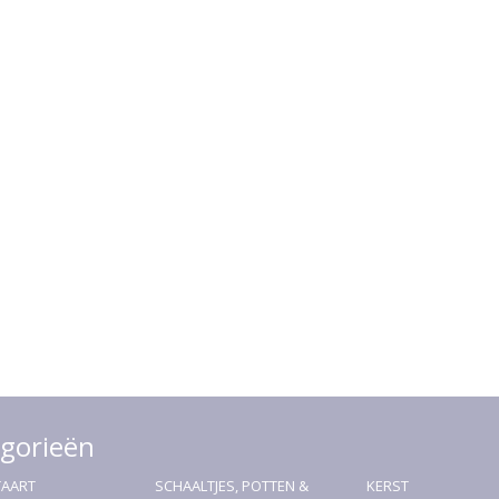
gorieën
TAART
SCHAALTJES, POTTEN &
KERST