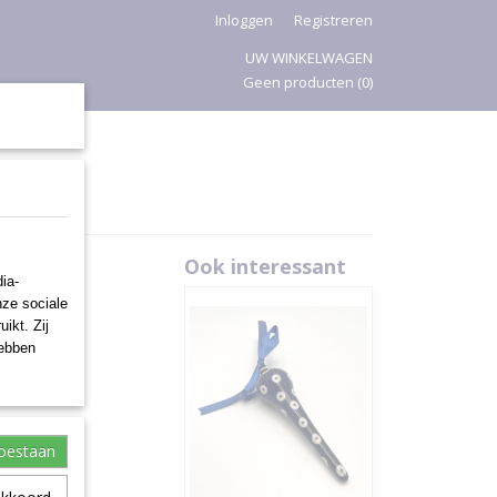
Inloggen
Registreren
UW WINKELWAGEN
Geen producten
(0)
PASEN
Ook interessant
ia-
nze sociale
ikt. Zij
hebben
toestaan