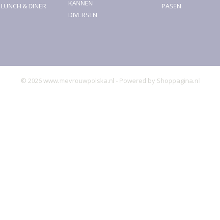
KANNEN
, LUNCH & DINER
PASEN
DIVERSEN
© 2026 www.mevrouwpolska.nl - Powered by Shoppagina.nl