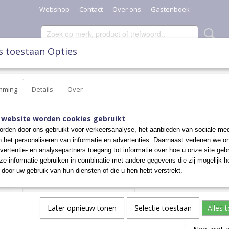
Webshop
Contact
Over ons
Gastenboek
s toestaan Opties
SCHAALTJES, POTTEN & KANNEN
DIVERSEN
KERST
mming
Details
Over
KERSTBAKJE
 website worden cookies gebruikt
rden door ons gebruikt voor verkeersanalyse, het aanbieden van sociale med
n het personaliseren van informatie en advertenties. Daarnaast verlenen we o
€ 18,95
vertentie- en analysepartners toegang tot informatie over hoe u onze site gebru
e informatie gebruiken in combinatie met andere gegevens die zij mogelijk 
✓
Op voorraad
door uw gebruik van hun diensten of die u hen hebt verstrekt.
Aantal
Later opnieuw tonen
Selectie toestaan
Alles 