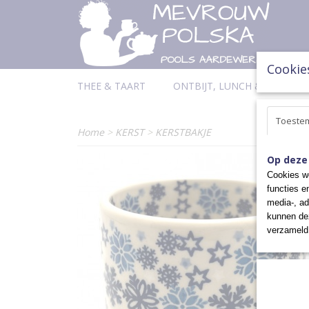
Cookie
THEE & TAART
ONTBIJT, LUNCH & DINER
Toeste
Home
>
KERST
>
KERSTBAKJE
Op deze
Cookies wo
functies e
media-, ad
kunnen dez
verzameld 