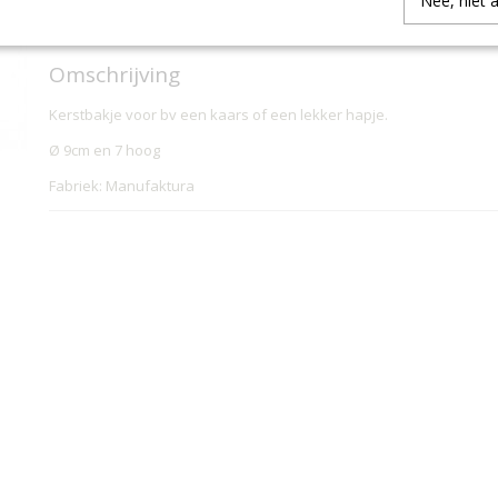
Nee, niet 
IN WINKELWAGEN
Omschrijving
Kerstbakje voor bv een kaars of een lekker hapje.
Ø 9cm en 7 hoog
Fabriek: Manufaktura