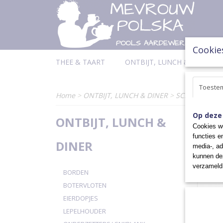
Cookie
THEE & TAART
ONTBIJT, LUNCH & DINER
Toeste
Home
>
ONTBIJT, LUNCH & DINER
>
SCHALEN
>
S
Op deze
ONTBIJT, LUNCH &
Sorteer
Cookies wo
functies e
DINER
media-, ad
kunnen dez
verzameld 
BORDEN
BOTERVLOTEN
EIERDOPJES
LEPELHOUDER