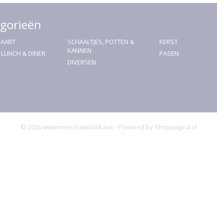
gorieën
TAART
SCHAALTJES, POTTEN &
KERST
KANNEN
, LUNCH & DINER
PASEN
DIVERSEN
© 2026 www.mevrouwpolska.nl - Powered by Shoppagina.nl