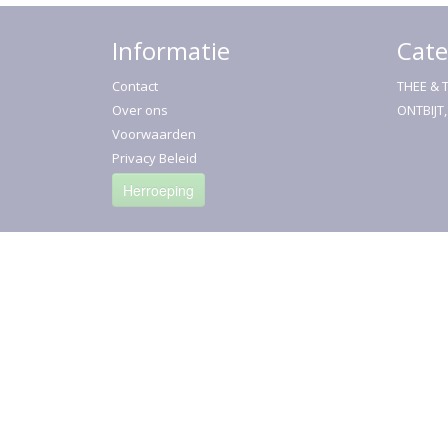
Informatie
Cate
Contact
THEE & 
Over ons
ONTBIJT
Voorwaarden
Privacy Beleid
Herroeping