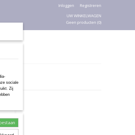
Inloggen
Registreren
UW WINKELWAGEN
Geen producten
(0)
PASEN
ia-
nze sociale
ikt. Zij
hebben
toestaan