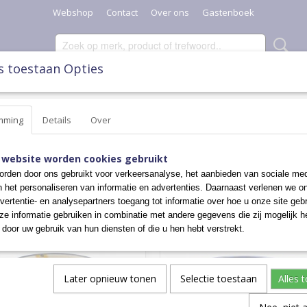
Webshop
Contact
Over ons
Gastenboek
s toestaan Opties
SCHAALTJES, POTTEN & KANNEN
DIVERSEN
KERST
mming
Details
Over
ERVEERSCHALEN
 website worden cookies gebruikt
 op:
rden door ons gebruikt voor verkeersanalyse, het aanbieden van sociale med
n het personaliseren van informatie en advertenties. Daarnaast verlenen we o
vertentie- en analysepartners toegang tot informatie over hoe u onze site gebru
e informatie gebruiken in combinatie met andere gegevens die zij mogelijk 
door uw gebruik van hun diensten of die u hen hebt verstrekt.
Later opnieuw tonen
Selectie toestaan
Alles 