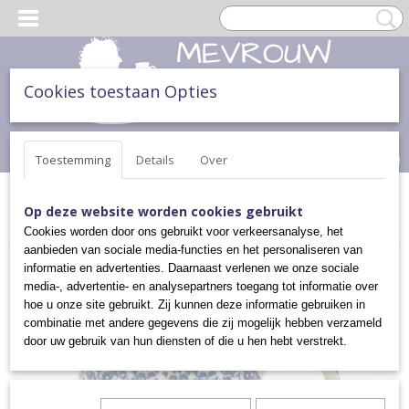
Cookies toestaan Opties
Inloggen
Registreren
UW WINKELWAGEN
Geen producten
(0)
Toestemming
Details
Over
Home
>
THEE & TAART
>
KOPPEN EN MOKKEN
>
BOLLE MOK (L)
Op deze website worden cookies gebruikt
>
BOLLE MOK (LARGE)
Cookies worden door ons gebruikt voor verkeersanalyse, het
aanbieden van sociale media-functies en het personaliseren van
informatie en advertenties. Daarnaast verlenen we onze sociale
media-, advertentie- en analysepartners toegang tot informatie over
hoe u onze site gebruikt. Zij kunnen deze informatie gebruiken in
combinatie met andere gegevens die zij mogelijk hebben verzameld
door uw gebruik van hun diensten of die u hen hebt verstrekt.