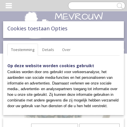
Cookies toestaan Opties
Inloggen
Registreren
UW WINKELWAGEN
Geen producten
(0)
Toestemming
Details
Over
Home
>
THEE & TAART
>
KOPPEN EN MOKKEN
>
DIVERSE
Op deze website worden cookies gebruikt
BEKERS
>
BEKER
Cookies worden door ons gebruikt voor verkeersanalyse, het
aanbieden van sociale media-functies en het personaliseren van
informatie en advertenties. Daarnaast verlenen we onze sociale
media-, advertentie- en analysepartners toegang tot informatie over
hoe u onze site gebruikt. Zij kunnen deze informatie gebruiken in
combinatie met andere gegevens die zij mogelijk hebben verzameld
door uw gebruik van hun diensten of die u hen hebt verstrekt.